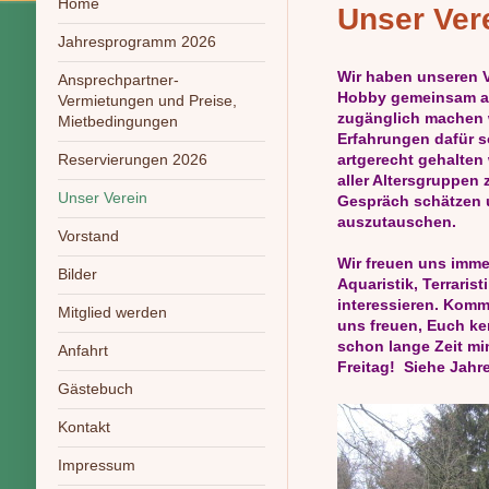
Home
Unser Ver
Jahresprogramm 2026
Wir haben unseren V
Ansprechpartner-
Hobby gemeinsam au
Vermietungen und Preise,
zugänglich machen w
Mietbedingungen
Erfahrungen dafür s
Reservierungen 2026
artgerecht gehalten
aller Altersgruppe
Unser Verein
Gespräch schätzen 
auszutauschen.
Vorstand
Wir freuen uns imme
Bilder
Aquaristik, Terrarist
interessieren. Komm
Mitglied werden
uns freuen, Euch ken
schon lange Zeit mi
Anfahrt
Freitag! Siehe Jahr
Gästebuch
Kontakt
Impressum